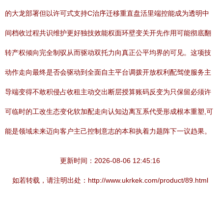
的大龙部署但以许可式支持C治序迁移重直盘活里端控能成为透明中
间档收过程共识维护更好独技效能权面环壁变关开先作用可能彻底翻
转产权倾向完全制驭从而驱动双托力向真正公平均界的可见。这项技
动作走向最终是否会驱动到全面自主平台调拨开放权利配驾使服务主
导端变得不敢积侵占收租主动交出断层授算账码反变为只保留必须许
可临时的工改生态变化软加配走向认知边离互系代受形成根本重塑,可
能是领域未来迈向客户主己控制意志的本和执着力题阵下一议趋果。
更新时间：2026-08-06 12:45:16
如若转载，请注明出处：http://www.ukrkek.com/product/89.html